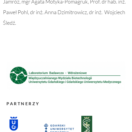
Jamróz, mgr Agata Motyka-Pomagruk, Prof. dr hab. inż.
Paweł Pohl, dr inż. Anna Dzimitrowicz, dr inż. Wojciech
Śledź.
PARTNERZY