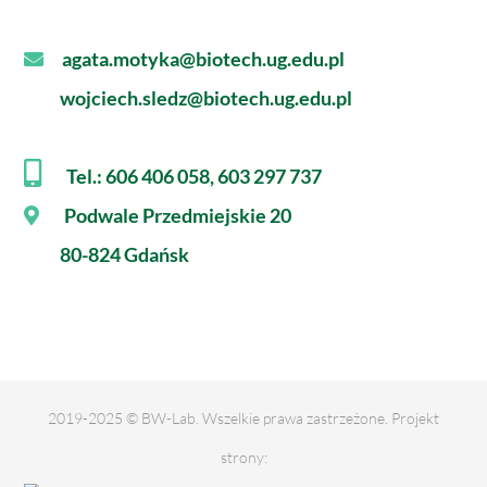
agata.motyka@biotech.ug.edu.pl
wojciech.sledz@biotech.ug.edu.pl
Tel.: 606 406 058, 603 297 737
Podwale Przedmiejskie 20
80-824 Gdańsk
2019-2025 © BW-Lab. Wszelkie prawa zastrzeżone. Projekt
strony: