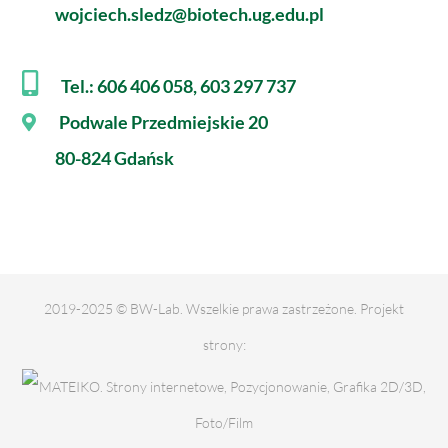
wojciech.sledz@biotech.ug.edu.pl
Tel.: 606 406 058, 603 297 737
Podwale Przedmiejskie 20
80-824 Gdańsk
2019-2025 © BW-Lab. Wszelkie prawa zastrzeżone. Projekt
strony: