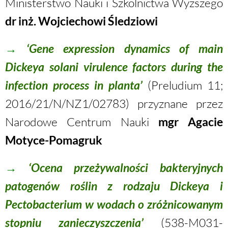
Ministerstwo Nauki i Szkolnictwa Wyższego
dr inż. Wojciechowi Śledziowi
→
‘Gene expression dynamics of main
Dickeya solani virulence factors during the
infection process in planta’
(Preludium 11;
2016/21/N/NZ1/02783) przyznane przez
Narodowe Centrum Nauki
mgr Agacie
Motyce-Pomagruk
→
‘Ocena przeżywalności bakteryjnych
patogenów roślin z rodzaju Dickeya i
Pectobacterium w wodach o zróżnicowanym
stopniu zanieczyszczenia’
(538-M031-