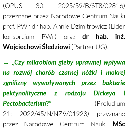
(OPUS 30; 2025/59/B/ST8/02816)
przeznane przez Narodowe Centrum Nauki
prof. PWr dr hab. Annie Dzimitrowicz (Lider
konsorcjum PWr) oraz
dr hab. inż.
Wojciechowi Śledziowi
(Partner UG).
→
,,Czy mikrobiom gleby uprawnej wpływa
na rozwój chorób czarnej nóżki i mokrej
zgnilizny wywoływanych przez bakterie
pektynolityczne z rodzaju Dickeya
i
Pectobacterium
?”
(Preludium
21;
2022/45/N/NZ9/01923
) przyznane
przez Narodowe Centrum Nauki
MSc