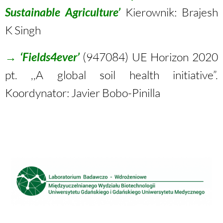
Sustainable Agriculture’
Kierownik: Brajesh
K Singh
→
‘Fields4ever’
(947084) UE Horizon 2020
pt. ,,A global soil health initiative”.
Koordynator: Javier Bobo-Pinilla