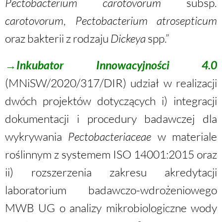
Pectobacterium carotovorum
subsp.
carotovorum
,
Pectobacterium atrosepticum
oraz bakterii z rodzaju
Dickeya
spp.”
→
Inkubator Innowacyjności 4.0
(MNiSW/2020/317/DIR) udział w realizacji
dwóch projektów dotyczących i) integracji
dokumentacji i procedury badawczej dla
wykrywania
Pectobacteriaceae
w materiale
roślinnym z systemem ISO 14001:2015 oraz
ii) rozszerzenia zakresu akredytacji
laboratorium badawczo-wdrożeniowego
MWB UG o analizy mikrobiologiczne wody