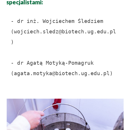
specjalistami:
- dr inż. Wojciechem Śledziem 
(wojciech.sledz@biotech.ug.edu.pl
)

- dr Agatą Motyką-Pomagruk 
(agata.motyka@biotech.ug.edu.pl)
